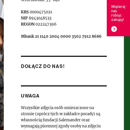
Wspieraj
nas
KRS
0000475021
robiąc
NIP
8943048533
zakupy!
REGON
022247396
Mbank 21 1140 2004 0000 3502 7912 8686
DOŁĄCZ DO NAS!
UWAGA
Wszystkie zdjęcia osób umieszczone na
stronie (oprócz tych w zakładce porady) są
własnością fundacji Salemander oraz
wymagają pisemnej zgody osoby na zdjęciu