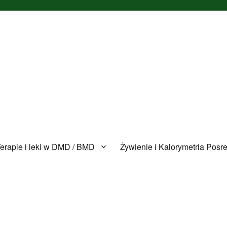
erapie i leki w DMD / BMD
Żywienie i Kalorymetria Posr