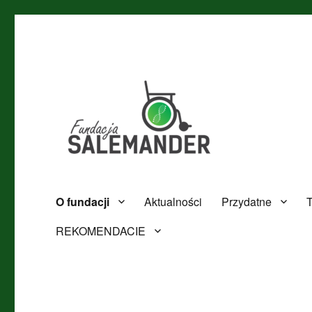
Zdrowie Pomoc Innowacja
Fundacja Salemander
O fundacji
Aktualności
Przydatne
T
REKOMENDACIE