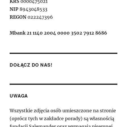
KRS
0000475021
NIP
8943048533
REGON
022247396
Mbank 21 1140 2004 0000 3502 7912 8686
DOŁĄCZ DO NAS!
UWAGA
Wszystkie zdjęcia osób umieszczone na stronie
(oprócz tych w zakładce porady) są własnością
fundacji Salemander oraz wymagają pisemnej