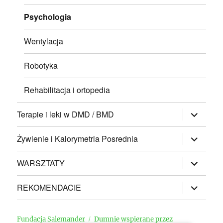
Psychologia
Wentylacja
Robotyka
Rehabilitacja i ortopedia
rozwiń
Terapie i leki w DMD / BMD
menu
potomne
rozwiń
Żywienie i Kalorymetria Posrednia
menu
potomne
rozwiń
WARSZTATY
menu
potomne
rozwiń
REKOMENDACIE
menu
potomne
Fundacja Salemander
Dumnie wspierane przez