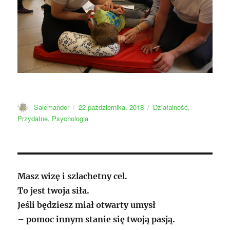
Autor
Data
Kategorie
Salemander
22 października, 2018
Działalność
,
publikacji
Przydatne
,
Psychologia
Masz wizę i szlachetny cel.
To jest twoja siła.
Jeśli będziesz miał otwarty umysł
– pomoc innym stanie się twoją pasją.