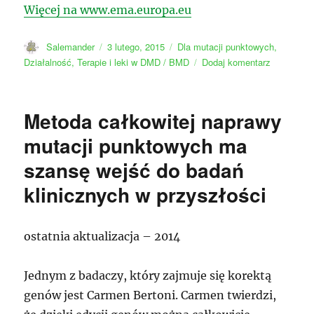
Więcej na www.ema.europa.eu
Autor
Data
Kategorie
Salemander
3 lutego, 2015
Dla mutacji punktowych
,
publikacji
do
Działalność
,
Terapie i leki w DMD / BMD
Dodaj komentarz
Translarna
(ataluren)
Metoda całkowitej naprawy
mutacji punktowych ma
szansę wejść do badań
klinicznych w przyszłości
ostatnia aktualizacja – 2014
Jednym z badaczy, który zajmuje się korektą
genów jest Carmen Bertoni. Carmen twierdzi,