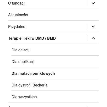
rozwiń
O fundacji
menu
potomne
Aktualności
rozwiń
Przydatne
menu
potomne
rozwiń
Terapie i leki w DMD / BMD
menu
potomne
Dla delacji
Dla duplikacji
Dla mutacji punktowych
Dla dystrofii Becker’a
Dla wszystkich
rozwiń