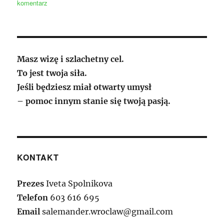
do
komentarz
Metoda
całkowitej
naprawy
mutacji
punktowych
Masz wizę i szlachetny cel.
ma
To jest twoja siła.
szansę
wejść
Jeśli będziesz miał otwarty umysł
do
– pomoc innym stanie się twoją pasją.
badań
klinicznych
w
przyszłości
KONTAKT
Prezes
Iveta Spolnikova
Telefon
603 616 695
Email
salemander.wroclaw@gmail.com