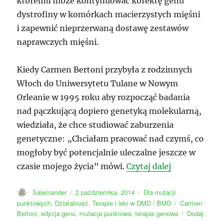
któremu może kontynuować korektę genu
dystrofiny w komórkach macierzystych mięśni
i zapewnić nieprzerwaną dostawę zestawów
naprawczych mięśni.
Kiedy Carmen Bertoni przybyła z rodzinnych
Włoch do Uniwersytetu Tulane w Nowym
Orleanie w 1995 roku aby rozpocząć badania
nad pączkującą dopiero genetyką molekularną,
wiedziała, że chce studiować zaburzenia
genetyczne: „Chciałam pracować nad czymś, co
mogłoby być potencjalnie uleczalne jeszcze w
„Metoda cał
czasie mojego życia” mówi.
Czytaj dalej
Autor
Data
Kategorie
Salemander
2 października, 2014
Dla mutacji
publikacji
Tagi
punktowych
,
Działalność
,
Terapie i leki w DMD / BMD
Carmen
Bertoni
,
edycja genu
,
mutacja punktowa
,
terapia genowa
Dodaj