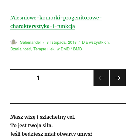
Miesniowe-komorki-progenitorowe-
charakterystyka-i-funkcja
Autor
Data
Kategorie
Salemander
8 listopada, 2018
Dla wszystkich
,
publikacji
Działalność
,
Terapie i leki w DMD / BMD
Stronicowanie
STRONA
1
NAST
wpisów
ĘPN
A
STR
ONA
Masz wizę i szlachetny cel.
To jest twoja siła.
Jeśli będziesz miał otwarty umysł