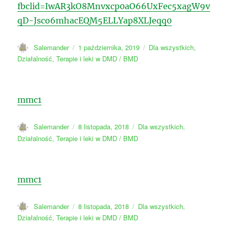
fbclid=IwAR3kO8Mnvxcp0aO66UxFec5xagW9v
qD-Jsco6mhacEQM5ELLYap8XLJeqq0
Autor
Data
Kategorie
Salemander
1 października, 2019
Dla wszystkich
,
publikacji
Działalność
,
Terapie i leki w DMD / BMD
mmc1
Autor
Data
Kategorie
Salemander
8 listopada, 2018
Dla wszystkich
,
publikacji
Działalność
,
Terapie i leki w DMD / BMD
mmc1
Autor
Data
Kategorie
Salemander
8 listopada, 2018
Dla wszystkich
,
publikacji
Działalność
,
Terapie i leki w DMD / BMD