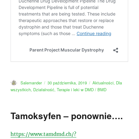
Autor
Data
Kategorie
Salemander
30 października, 2019
Aktualności
,
Dla
publikacji
wszystkich
,
Działalność
,
Terapie i leki w DMD / BMD
Tamoksyfen – ponownie….
https://www.tamdmd.ch/?