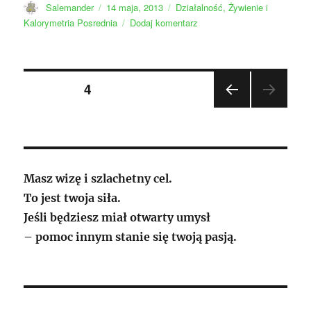
Autor
Data
Kategorie
Salemander
14 maja, 2013
Działalność
,
Żywienie i
publikacji
do
Kalorymetria Posrednia
Dodaj komentarz
Do
rodzicow…….
Stronicowanie
STRONA
4
POP
wpisów
RZE
DNIA
STR
ONA
Masz wizę i szlachetny cel.
To jest twoja siła.
Jeśli będziesz miał otwarty umysł
– pomoc innym stanie się twoją pasją.