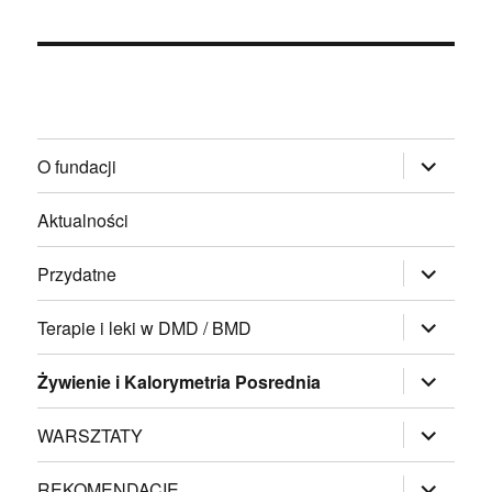
rozwiń
O fundacji
menu
potomne
Aktualności
rozwiń
Przydatne
menu
potomne
rozwiń
Terapie i leki w DMD / BMD
menu
potomne
rozwiń
Żywienie i Kalorymetria Posrednia
menu
potomne
rozwiń
WARSZTATY
menu
potomne
rozwiń
REKOMENDACIE