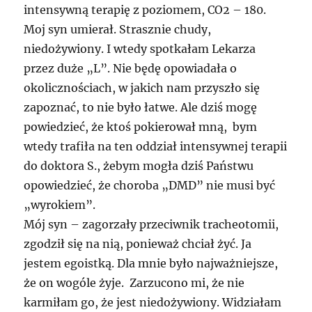
intensywną terapię z poziomem, CO2 – 180.
Moj syn umierał. Strasznie chudy,
niedożywiony. I wtedy spotkałam Lekarza
przez duże „L”. Nie będę opowiadała o
okolicznościach, w jakich nam przyszło się
zapoznać, to nie było łatwe. Ale dziś mogę
powiedzieć, że ktoś pokierował mną, bym
wtedy trafiła na ten oddział intensywnej terapii
do doktora S., żebym mogła dziś Państwu
opowiedzieć, że choroba „DMD” nie musi być
„wyrokiem”.
Mój syn – zagorzały przeciwnik tracheotomii,
zgodził się na nią, ponieważ chciał żyć. Ja
jestem egoistką. Dla mnie było najważniejsze,
że on wogóle żyje. Zarzucono mi, że nie
karmiłam go, że jest niedożywiony. Widziałam