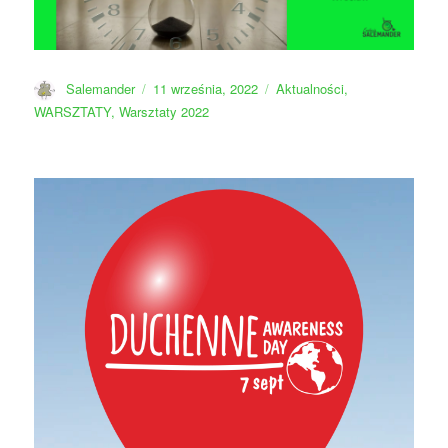
Autor
Data
Kategorie
Salemander
11 września, 2022
Aktualności
,
publikacji
WARSZTATY
,
Warsztaty 2022