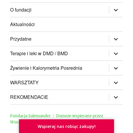
rozwiń
O fundacji
menu
potomne
Aktualności
rozwiń
Przydatne
menu
potomne
rozwiń
Terapie i leki w DMD / BMD
menu
potomne
rozwiń
Żywienie i Kalorymetria Posrednia
menu
potomne
rozwiń
WARSZTATY
menu
potomne
rozwiń
REKOMENDACIE
menu
potomne
Fundacja Salemander
Dumnie wspierane przez
WordPress
Wspieraj nas robiąc zakupy!