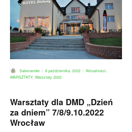
Autor
Data
Kategorie
Salemander
6 października, 2022
Aktualności
,
publikacji
WARSZTATY
,
Warsztaty 2022
Warsztaty dla DMD „Dzień
za dniem” 7/8/9.10.2022
Wrocław