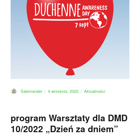
Autor
Data
Kategorie
Salemander
4 września, 2022
Aktualności
publikacji
program Warsztaty dla DMD
10/2022 „Dzień za dniem”