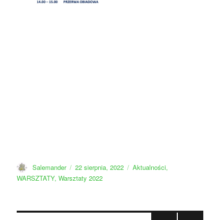
Autor
Data
Kategorie
Salemander
22 sierpnia, 2022
Aktualności
,
publikacji
WARSZTATY
,
Warsztaty 2022