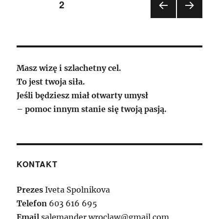
Stronicowanie
STRONA
2
POP
NAST
wpisów
RZE
ĘPN
DNIA
A
STR
STR
ONA
ONA
Masz wizę i szlachetny cel.
To jest twoja siła.
Jeśli będziesz miał otwarty umysł
– pomoc innym stanie się twoją pasją.
KONTAKT
Prezes
Iveta Spolnikova
Telefon
603 616 695
Email
salemander.wroclaw@gmail.com