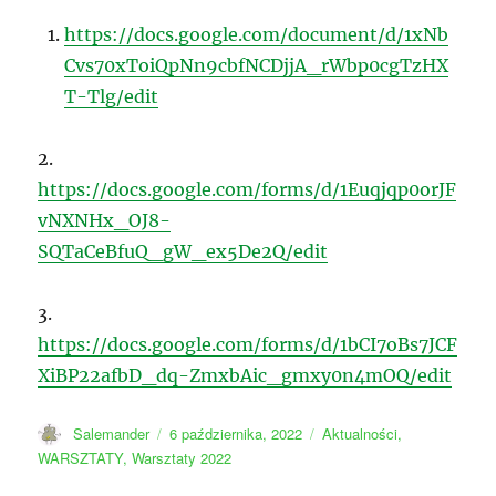
https://docs.google.com/document/d/1xNb
Cvs70xToiQpNn9cbfNCDjjA_rWbp0cgTzHX
T-Tlg/edit
2.
https://docs.google.com/forms/d/1Euqjqp0orJF
vNXNHx_OJ8-
SQTaCeBfuQ_gW_ex5De2Q/edit
3.
https://docs.google.com/forms/d/1bCI7oBs7JCF
XiBP22afbD_dq-ZmxbAic_gmxy0n4mOQ/edit
Autor
Data
Kategorie
Salemander
6 października, 2022
Aktualności
,
publikacji
WARSZTATY
,
Warsztaty 2022