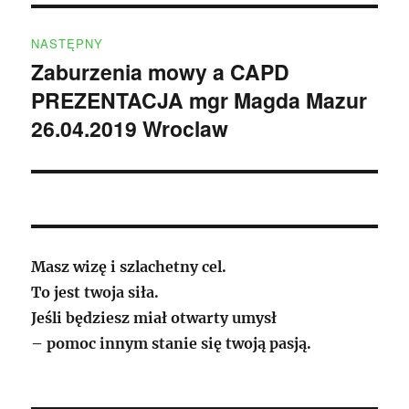
NASTĘPNY
Zaburzenia mowy a CAPD
Następny
PREZENTACJA mgr Magda Mazur
wpis:
26.04.2019 Wroclaw
Masz wizę i szlachetny cel.
To jest twoja siła.
Jeśli będziesz miał otwarty umysł
– pomoc innym stanie się twoją pasją.