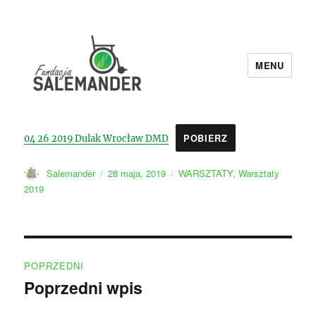
MENU
Fundacja Salemander
POBIERZ
04 26 2019 Dulak Wrocław DMD
Autor
Data
Kategorie
Salemander
28 maja, 2019
WARSZTATY
,
Warsztaty
publikacji
2019
Nawigacja
POPRZEDNI
wpisu
Poprzedni wpis
Poprzedni
wpis: