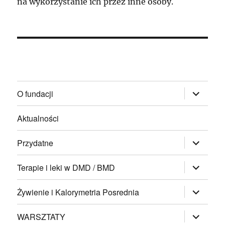
na wykorzystanie ich przez inne osoby.
rozwiń
O fundacji
menu
potomne
Aktualności
rozwiń
Przydatne
menu
potomne
rozwiń
Terapie i leki w DMD / BMD
menu
potomne
rozwiń
Żywienie i Kalorymetria Posrednia
menu
potomne
rozwiń
WARSZTATY
menu