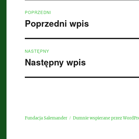
Nawigacja
POPRZEDNI
wpisu
Poprzedni wpis
Poprzedni
wpis:
NASTĘPNY
Następny wpis
Następny
wpis:
Fundacja Salemander
Dumnie wspierane przez WordPr