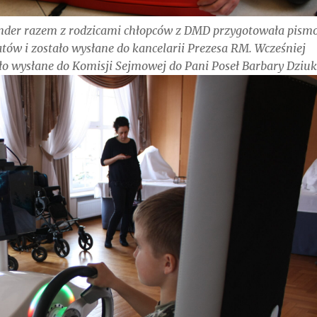
nder razem z rodzicami chłopców z DMD przygotowała pism
tów i zostało wysłane do kancelarii Prezesa RM. Wcześniej
ało wysłane do Komisji Sejmowej do Pani Poseł Barbary Dziuk