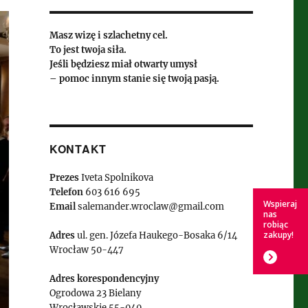
Masz wizę i szlachetny cel.
To jest twoja siła.
Jeśli będziesz miał otwarty umysł
– pomoc innym stanie się twoją pasją.
KONTAKT
Prezes
Iveta Spolnikova
Telefon
603 616 695
Wspieraj
Email
salemander.wroclaw@gmail.com
nas
robiąc
zakupy!
Adres
ul. gen. Józefa Haukego-Bosaka 6/14
Wrocław 50-447
Adres korespondencyjny
Ogrodowa 23 Bielany
Wrocławskie 55-040