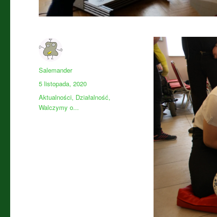
Autor
Salemander
Data
5 listopada, 2020
publikacji
Kategorie
Aktualności
,
Działalność
,
Walczymy o...