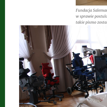
Fundacja Salema
w sprawie postula
takie pismo zost