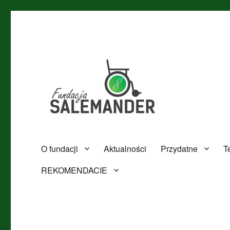
Zdrowie Pomoc Innowacja
Fundacja Salemander
O fundacji
Aktualności
Przydatne
T
REKOMENDACIE