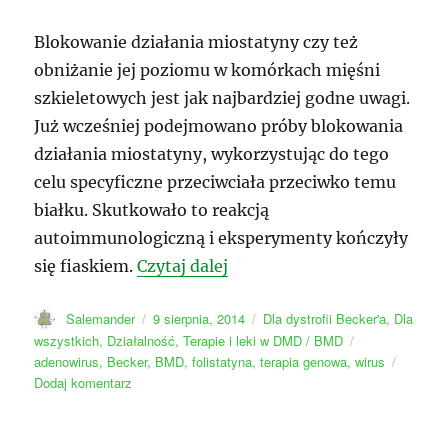
Blokowanie działania miostatyny czy też
obniżanie jej poziomu w komórkach mięśni
szkieletowych jest jak najbardziej godne uwagi.
Już wcześniej podejmowano próby blokowania
działania miostatyny, wykorzystując do tego
celu specyficzne przeciwciała przeciwko temu
białku. Skutkowało to reakcją
autoimmunologiczną i eksperymenty kończyły
„Folistatyna”
się fiaskiem.
Czytaj dalej
Autor
Data
Kategorie
Salemander
9 sierpnia, 2014
Dla dystrofii Becker'a
,
Dla
publikacji
Tagi
wszystkich
,
Działalność
,
Terapie i leki w DMD / BMD
adenowirus
,
Becker
,
BMD
,
folistatyna
,
terapia genowa
,
wirus
do
Dodaj komentarz
Folistatyna