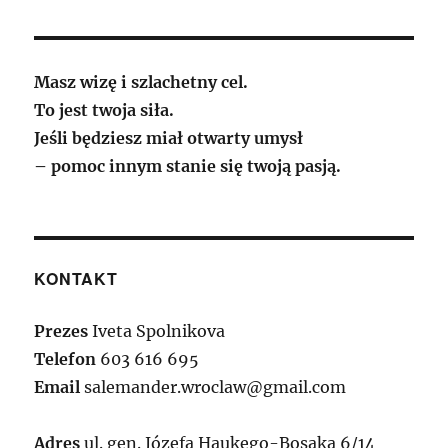
Masz wizę i szlachetny cel.
To jest twoja siła.
Jeśli będziesz miał otwarty umysł
– pomoc innym stanie się twoją pasją.
KONTAKT
Prezes
Iveta Spolnikova
Telefon
603 616 695
Email
salemander.wroclaw@gmail.com
Adres
ul. gen. Józefa Haukego-Bosaka 6/14