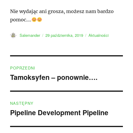
Nie wydając ani grosza, możesz nam bardzo
pomoc….
Autor
Data
Kategorie
Salemander
29 października, 2019
Aktualności
publikacji
Nawigacja
POPRZEDNI
wpisu
Tamoksyfen – ponownie….
Poprzedni
wpis:
NASTĘPNY
Pipeline Development Pipeline
Następny
wpis: