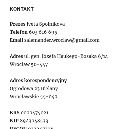
KONTAKT
Prezes
Iveta Spolnikova
Telefon
603 616 695
Email
salemander.wroclaw@gmail.com
Adres
ul. gen. Józefa Haukego-Bosaka 6/14
Wrocław 50-447
Adres korespondencyjny
Ogrodowa 23 Bielany
Wrocławskie 55-040
KRS
0000475021
NIP
8943048533
REGON
022247396