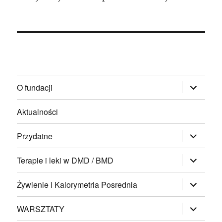
rozwiń
O fundacji
menu
potomne
Aktualności
rozwiń
Przydatne
menu
potomne
rozwiń
Terapie i leki w DMD / BMD
menu
potomne
rozwiń
Żywienie i Kalorymetria Posrednia
menu
potomne
rozwiń
WARSZTATY
menu
potomne