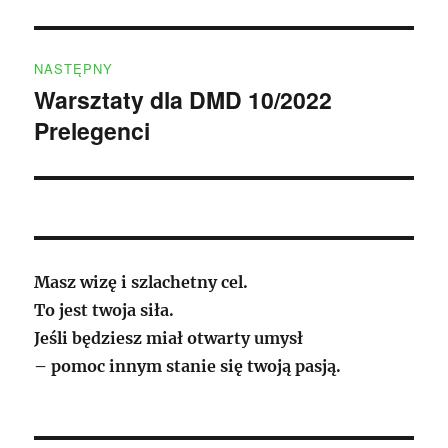
NASTĘPNY
Warsztaty dla DMD 10/2022
Następny
Prelegenci
wpis:
Masz wizę i szlachetny cel.
To jest twoja siła.
Jeśli będziesz miał otwarty umysł
– pomoc innym stanie się twoją pasją.