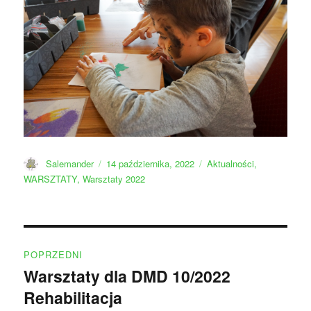
Autor
Data
Kategorie
Salemander
14 października, 2022
Aktualności
,
publikacji
WARSZTATY
,
Warsztaty 2022
Nawigacja
POPRZEDNI
wpisu
Warsztaty dla DMD 10/2022
Poprzedni
Rehabilitacja
wpis: