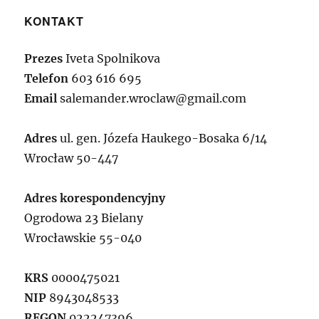
KONTAKT
Prezes
Iveta Spolnikova
Telefon
603 616 695
Email
salemander.wroclaw@gmail.com
Adres
ul. gen. Józefa Haukego-Bosaka 6/14
Wrocław 50-447
Adres korespondencyjny
Ogrodowa 23 Bielany
Wrocławskie 55-040
KRS
0000475021
NIP
8943048533
REGON
022247396