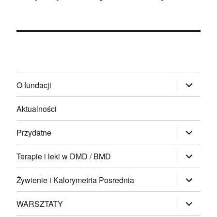
rozwiń
O fundacji
menu
potomne
Aktualności
rozwiń
Przydatne
menu
potomne
rozwiń
Terapie i leki w DMD / BMD
menu
potomne
rozwiń
Żywienie i Kalorymetria Posrednia
menu
potomne
rozwiń
WARSZTATY
menu
potomne