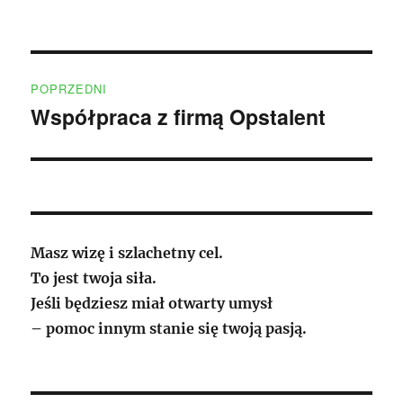
publikacji
Nawigacja
POPRZEDNI
wpisu
Współpraca z firmą Opstalent
Poprzedni
wpis:
Masz wizę i szlachetny cel.
To jest twoja siła.
Jeśli będziesz miał otwarty umysł
– pomoc innym stanie się twoją pasją.